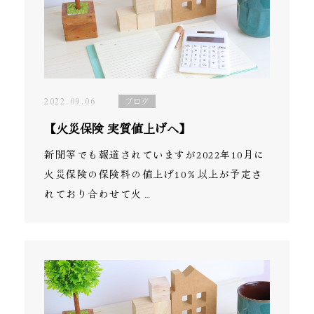
FD宣言
KPI指標
勧誘方針
2022.09.06
ブログ
個人情報の取り扱いについて
【火災保険 実質値上げへ】
金融商品仲介業の商号等の明示
新聞等でも報道されていますが2022年10月に
火災保険の保険料の値上げ10％以上が予定さ
反社会的勢力に対する基本方針
れており合わせて火…