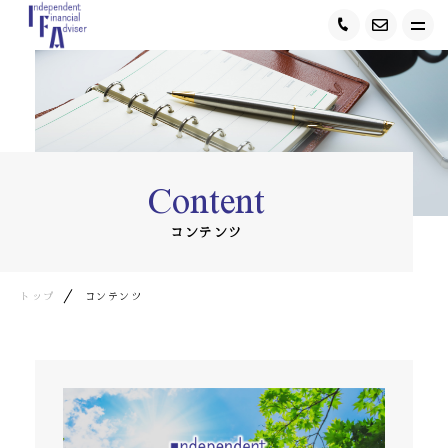
トップ
IFAについて
Content
ＷEBセミナー開催
コンテンツ
オンライン無料相談会
業務内容
トップ
コンテンツ
相談事例
スタッフ紹介
お客様の声