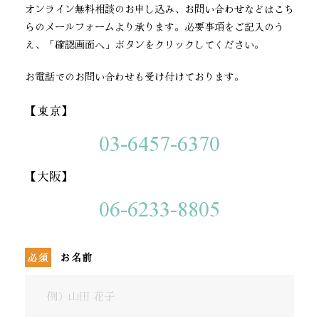
オンライン無料相談のお申し込み、お問い合わせなどはこち
らのメールフォームより承ります。
必要事項をご記入のう
よくある質問
え、「確認画面へ」ボタンをクリックしてください。
コンテンツ
お電話でのお問い合わせも受け付けております。
無料相談受付中！
【東京】
03-6457-6370
ニュース
会社情報
【大阪】
06-6233-8805
オンライン無料相談申し込み・
お問い合わせ
お名前
提携先企業一覧
経営ビジョン